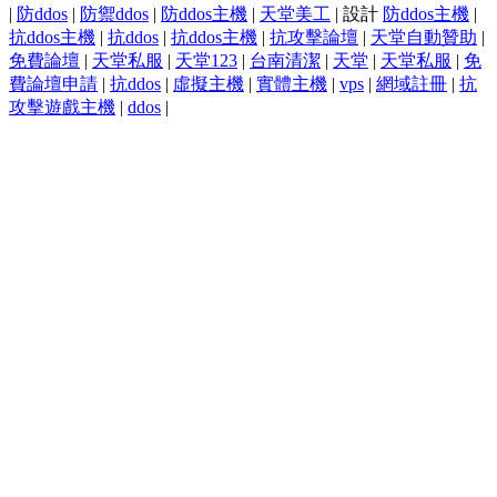
|
防ddos
|
防禦ddos
|
防ddos主機
|
天堂美工
| 設計
防ddos主機
|
抗ddos主機
|
抗ddos
|
抗ddos主機
|
抗攻擊論壇
|
天堂自動贊助
|
免費論壇
|
天堂私服
|
天堂123
|
台南清潔
|
天堂
|
天堂私服
|
免
費論壇申請
|
抗ddos
|
虛擬主機
|
實體主機
|
vps
|
網域註冊
|
抗
攻擊遊戲主機
|
ddos
|