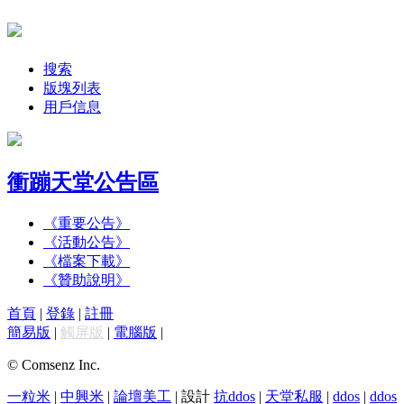
搜索
版塊列表
用戶信息
衝蹦天堂公告區
《重要公告》
《活動公告》
《檔案下載》
《贊助說明》
首頁
|
登錄
|
註冊
簡易版
|
觸屏版
|
電腦版
|
© Comsenz Inc.
一粒米
|
中興米
|
論壇美工
| 設計
抗ddos
|
天堂私服
|
ddos
|
ddos